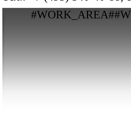
#WORK_AREA##W